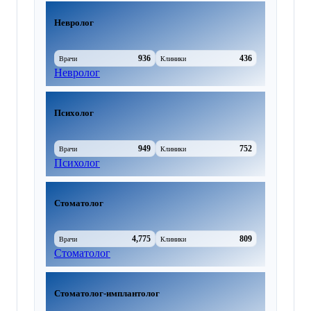
Невролог
936
436
Врачи
Клиники
Невролог
Психолог
949
752
Врачи
Клиники
Психолог
Стоматолог
4,775
809
Врачи
Клиники
Стоматолог
Стоматолог-имплантолог