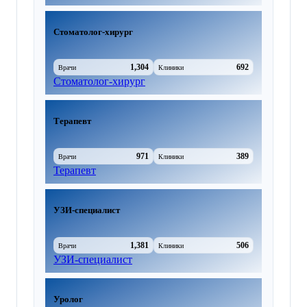
Стоматолог-хирург
1,304
692
Врачи
Клиники
Стоматолог-хирург
Терапевт
971
389
Врачи
Клиники
Терапевт
УЗИ-специалист
1,381
506
Врачи
Клиники
УЗИ-специалист
Уролог