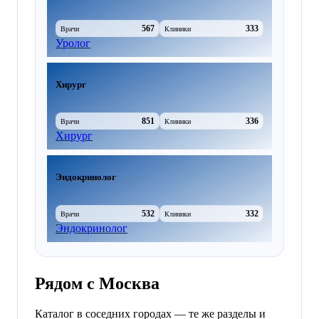
567
333
Врачи
Клиники
Уролог
Хирург
851
336
Врачи
Клиники
Хирург
Эндокринолог
532
332
Врачи
Клиники
Эндокринолог
Рядом с Москва
Каталог в соседних городах — те же разделы и