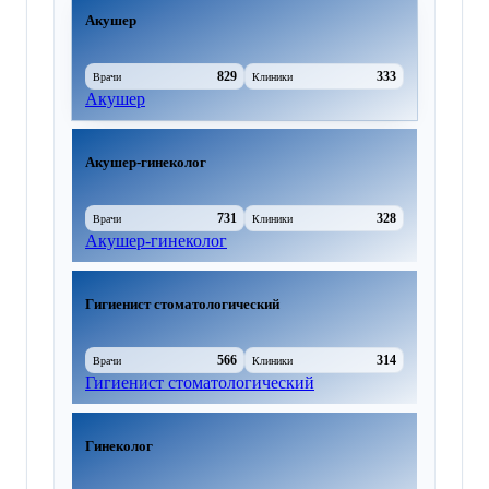
Акушер
829
333
Врачи
Клиники
Акушер
Акушер-гинеколог
731
328
Врачи
Клиники
Акушер-гинеколог
Гигиенист стоматологический
566
314
Врачи
Клиники
Гигиенист стоматологический
Гинеколог