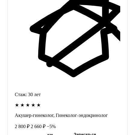
Стаж:
30
лет
★
★
★
★
★
Акушер-гинеколог, Гинеколог-эндокринолог
2 800 ₽
2 660 ₽
−5%
Записаться
или